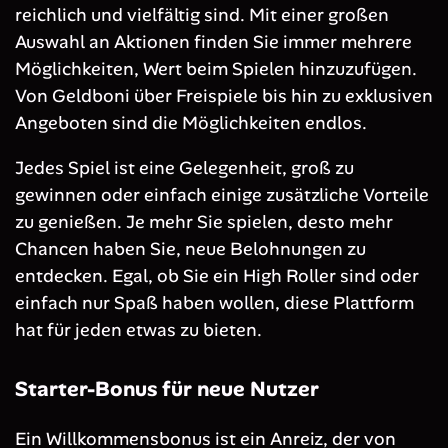
reichlich und vielfältig sind. Mit einer großen
Auswahl an Aktionen finden Sie immer mehrere
Möglichkeiten, Wert beim Spielen hinzuzufügen.
Von Geldboni über Freispiele bis hin zu exklusiven
Angeboten sind die Möglichkeiten endlos.
Jedes Spiel ist eine Gelegenheit, groß zu
gewinnen oder einfach einige zusätzliche Vorteile
zu genießen. Je mehr Sie spielen, desto mehr
Chancen haben Sie, neue Belohnungen zu
entdecken. Egal, ob Sie ein High Roller sind oder
einfach nur Spaß haben wollen, diese Plattform
hat für jeden etwas zu bieten.
Starter-Bonus für neue Nutzer
Ein Willkommensbonus ist ein Anreiz, der von