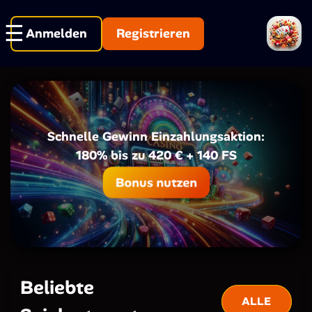
Anmelden
Registrieren
Schnelle Gewinn Einzahlungsaktion:
180% bis zu 420 € + 140 FS
Bonus nutzen
Beliebte
ALLE