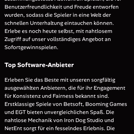
Benutzerfreundlichkeit und Freude entworfen
wurden, sodass die Spieler in eine Welt der
schnellen Unterhaltung eintauchen können.
Erlebe es noch heute selbst, mit nahtlosem
Zugriff auf unser vollständiges Angebot an
Sofortgewinnspielen.
Top Software-Anbieter
Erleben Sie das Beste mit unseren sorgfältig
ausgewählten Anbietern, die für ihr Engagement
für Konsistenz und Fairness bekannt sind.
Erstklassige Spiele von Betsoft, Booming Games
und EGT bieten unvergleichlichen Spaß. Die
nahtlose Mechanik von Iron Dog Studio und
NetEnt sorgt für ein fesselndes Erlebnis. Die