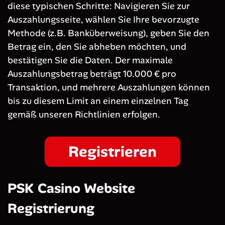
diese typischen Schritte: Navigieren Sie zur
Auszahlungsseite, wählen Sie Ihre bevorzugte
Methode (z.B. Banküberweisung), geben Sie den
Betrag ein, den Sie abheben möchten, und
bestätigen Sie die Daten. Der maximale
Auszahlungsbetrag beträgt 10.000 € pro
Transaktion, und mehrere Auszahlungen können
bis zu diesem Limit an einem einzelnen Tag
gemäß unseren Richtlinien erfolgen.
Registrieren
PSK Casino Website
Registrierung