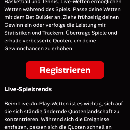
Basketball und Tennis. Live-Wetten ermöglichen
Wetten während des Spiels. Passe deine Wetten
mit dem Bet Builder an. Ziehe frühzeitig deinen
Gewinn ein oder verfolge die Leistung mit
Statistiken und Trackern. Übertrage Spiele und
erhalte verbesserte Quoten, um deine
Gewinnchancen zu erhöhen.
Registrieren
Live-Spieltrends
Beim Live-/In-Play-Wetten ist es wichtig, sich auf
die sich ständig ändernde Quotenlandschaft zu
konzentrieren. Während sich die Ereignisse
entfalten, passen sich die Quoten schnell an