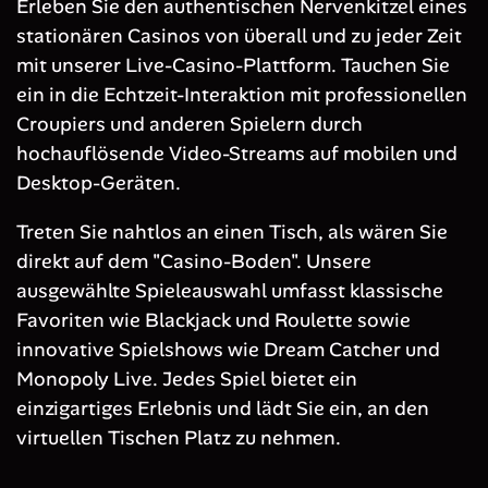
Erleben Sie den authentischen Nervenkitzel eines
stationären Casinos von überall und zu jeder Zeit
mit unserer Live-Casino-Plattform. Tauchen Sie
ein in die Echtzeit-Interaktion mit professionellen
Croupiers und anderen Spielern durch
hochauflösende Video-Streams auf mobilen und
Desktop-Geräten.
Treten Sie nahtlos an einen Tisch, als wären Sie
direkt auf dem "Casino-Boden". Unsere
ausgewählte Spieleauswahl umfasst klassische
Favoriten wie Blackjack und Roulette sowie
innovative Spielshows wie Dream Catcher und
Monopoly Live. Jedes Spiel bietet ein
einzigartiges Erlebnis und lädt Sie ein, an den
virtuellen Tischen Platz zu nehmen.