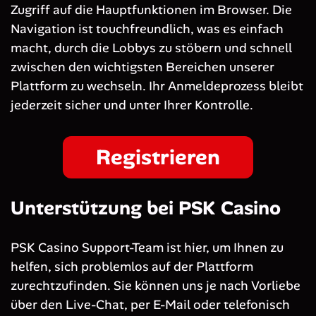
Zugriff auf die Hauptfunktionen im Browser. Die
Navigation ist touchfreundlich, was es einfach
macht, durch die Lobbys zu stöbern und schnell
zwischen den wichtigsten Bereichen unserer
Plattform zu wechseln. Ihr Anmeldeprozess bleibt
jederzeit sicher und unter Ihrer Kontrolle.
Registrieren
Unterstützung bei PSK Casino
PSK Casino Support-Team ist hier, um Ihnen zu
helfen, sich problemlos auf der Plattform
zurechtzufinden. Sie können uns je nach Vorliebe
über den Live-Chat, per E-Mail oder telefonisch