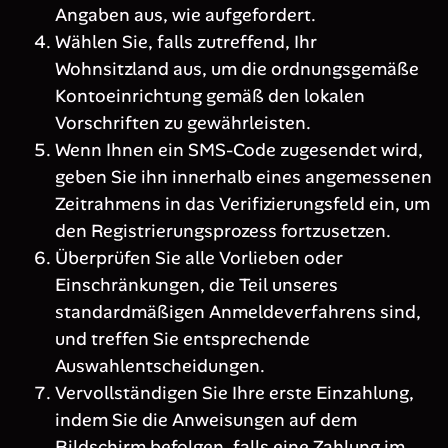
Angaben aus, wie aufgefordert.
Wählen Sie, falls zutreffend, Ihr
Wohnsitzland aus, um die ordnungsgemäße
Kontoeinrichtung gemäß den lokalen
Vorschriften zu gewährleisten.
Wenn Ihnen ein SMS-Code zugesendet wird,
geben Sie ihn innerhalb eines angemessenen
Zeitrahmens in das Verifizierungsfeld ein, um
den Registrierungsprozess fortzusetzen.
Überprüfen Sie alle Vorlieben oder
Einschränkungen, die Teil unseres
standardmäßigen Anmeldeverfahrens sind,
und treffen Sie entsprechende
Auswahlentscheidungen.
Vervollständigen Sie Ihre erste Einzahlung,
indem Sie die Anweisungen auf dem
Bildschirm befolgen, falls eine Zahlung im