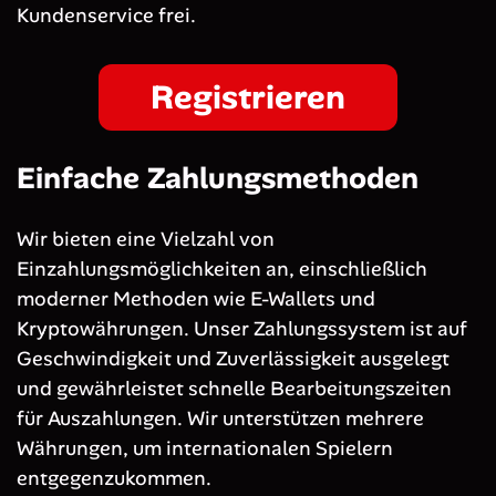
Kundenservice frei.
Registrieren
Einfache Zahlungsmethoden
Wir bieten eine Vielzahl von
Einzahlungsmöglichkeiten an, einschließlich
moderner Methoden wie E-Wallets und
Kryptowährungen. Unser Zahlungssystem ist auf
Geschwindigkeit und Zuverlässigkeit ausgelegt
und gewährleistet schnelle Bearbeitungszeiten
für Auszahlungen. Wir unterstützen mehrere
Währungen, um internationalen Spielern
entgegenzukommen.