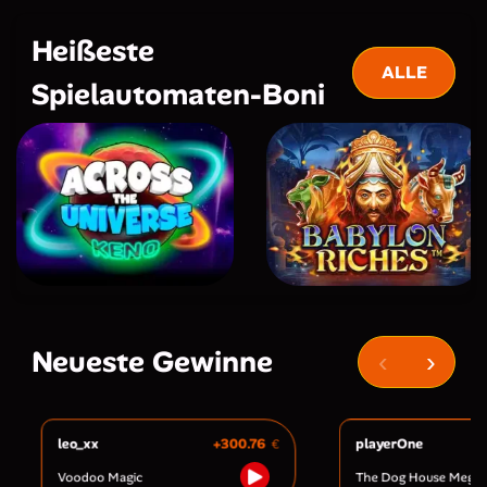
Heißeste
ALLE
Spielautomaten-Boni
Neueste Gewinne
‹
›
leo_xx
+300.76
playerOne
€
Voodoo Magic
The Dog House Mega